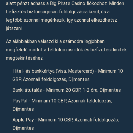
alatt pénzt adhass a Big Pirate Casino fiókodhoz. Minden
befizetés biztonságosan feldolgozásra kerül, és a
legtöbb azonnal megérkezik, így azonnal elkezdhetsz
játszani.
Az alábbiakban válaszd ki a számodra legjobban
megfelelő módot a feldolgozási idők és befizetési limitek
megtekintéséhez.
Hitel- és bankkártya (Visa, Mastercard) - Minimum 10
GBP, Azonnali feldolgozás, Díjmentes
Banki átutalás - Minimum 20 GBP, 1-2 óra, Díjmentes
PayPal - Minimum 10 GBP, Azonnali feldolgozás,
Díjmentes
Apple Pay - Minimum 10 GBP, Azonnali feldolgozás,
Díjmentes