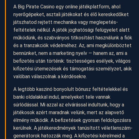
A Big Pirate Casino egy online játékplatform, ahol
nyerőgépeket, asztali játékokat és élő kereskedőket
játszhatod rejtett mechanika vagy meglepetés-
feltételek nélkül. A játék joghatósági felügyelet alatt
működünk, és szabványos titkosítást használunk a fiók
és a tranzakciók védelméhez. Az, ami megkülönböztet
bennünket, nem a marketing nyelv — hanem az, ami a
befizetés után történik: tisztességes esélyek, világos
kifizetési ütemezések és támogatási személyzet, akik
valóban válaszolnak a kérdésekre.
A legtöbb kaszinó bonyolult bónusz feltételekkel és
banki oldalakkal indul, amelyeket tele vannak
súrlódással. Mi azzal az elvárással indultunk, hogy a
játékosok azért maradnak velünk, mert az alapvető
élmény működik. A befizetések gyorsan feldolgozásra
kerülnek. A játékeredmények tanúsított véletlenszám-
generátorok hatozzák meg. A kifizetési kérelmeid a