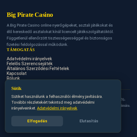
Big Pirate Casino
A Big Pirate Casino online nyerőgépeket, asztali játékokat és
élő kereskedő asztalokat kínál licencelt játékszolgáltatóktól.
Függetlenül ellenőrzött tisztességességgel és biztonságos
fizetési feldolgozással működünk.
TÁMOGATÁS
Adatvédelmi irányelvek
Felelős Szerencsejáték
Általános Szerződési Feltételek
Kapcsolat
Rólunk
Sütik
Sütiket használunk a felhasználói élmény javítására.
A Big Pirate Casino Limited a Curaçaoi Szerencsejáték Hatóság által kiadott 8476-
További részletekért tekintsd meg adatvédelmi
CR-101 licenc alatt működik. Ez az oldal 18 éves és annál idősebb játékosok számára.
irányelveinket.
Adatvédelmi irányelvek
Ha a szerencsejáték negatívan befolyásolja az életedet, segítség érhető el a
gamblingtherapy.org oldalon vagy a Problem Gambling Nemzeti Tanácsánál.
Elfogadás
Elutasítás
2026 Big Pirate Casino. Minden jog fenntartva.