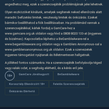
engedhetsz meg, ezek a szerencsejáték problémájának jelei lehetnek.
Olyan eszközöket kínálunk, amelyek segítenek neked ellenőrzés alatt
maradni: befizetési limitek, veszteség limitek és önkizárás. Ezeket
bármikor beállíthatod a fiók beállításaiban. Ha problémáid vannak a
szerencsejátékkal, kérlek fordulj a GamCare-hez a
www.gamcare.org.uk oldalon vagy hívd a 0808 8020 133-at (ingyenes
és bizalmas). Kapcsolatba léphetsz a BeGambleAware-rel a
www.begambleaware.org oldalon vagy a Gamblers Anonymous-sal a
www.gamblersanonymous.org.uk oldalon. Ezek a szervezetek
ingyenes támogatást nyújtanak és ítéletmentesen hallgatnak.
A jólléted fontos számunkra. Ha a szerencsejáték befolyásolja téged
vagy valaki odat, a segítség elérhető, és a kérés erő jele.
GamCare Jóváhagyott
BeGambleAware
18+
Korosztály Ellenőrzött 18+
Felelős Szerencsejáték
Önkizárás Elérhető