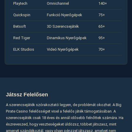
Playtech
Omnichannel
140+
Quickspin
Funkció Nyerőgépek
75+
Betsoft
3D Szerencsejáték
65+
Red Tiger
Dinamikus Nyerőgépek
95+
ELK Studios
Videó Nyerőgépek
70+
Játssz Felelősen
A szerencsejáték szórakoztató legyen, de problémát okozhat. A Big
Pirate Casino felelősséget visel a felelős játék támogatásában. A
szerencsejáték csak 18 éves és annál idősebb felnőttek számára. Ha
észreveszed, hogy veszteségeket üldözsz, többet játszasz, mint
amenyit szándékoztál, vagy olyan pénzzel játszasz, amelyet nem