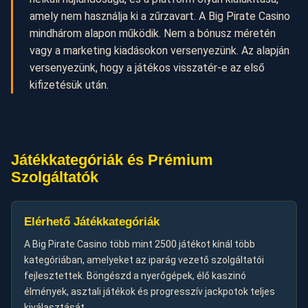
amely nem használja ki a zűrzavart. A Big Pirate Casino
mindhárom alapon működik. Nem a bónusz méretén
vagy a marketing kiadásokon versenyezünk. Az alapján
versenyezünk, hogy a játékos visszatér-e az első
kifizetésük után.
Játékkategóriák és Prémium
Szolgáltatók
Elérhető Játékkategóriák
A Big Pirate Casino több mint 2500 játékot kínál több
kategóriában, amelyeket az iparág vezető szolgáltatói
fejlesztettek. Böngészd a nyerőgépek, élő kaszinó
élmények, asztali játékok és progresszív jackpotok teljes
kiválasztását.