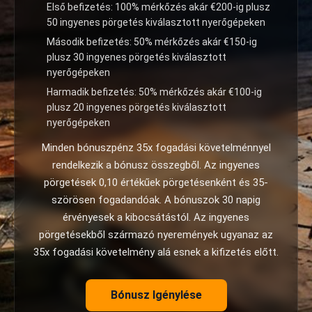
Első befizetés: 100% mérkőzés akár €200-ig plusz
50 ingyenes pörgetés kiválasztott nyerőgépeken
Második befizetés: 50% mérkőzés akár €150-ig
plusz 30 ingyenes pörgetés kiválasztott
nyerőgépeken
Harmadik befizetés: 50% mérkőzés akár €100-ig
plusz 20 ingyenes pörgetés kiválasztott
nyerőgépeken
Minden bónuszpénz 35x fogadási követelménnyel
rendelkezik a bónusz összegből. Az ingyenes
pörgetések 0,10 értékűek pörgetésenként és 35-
szörösen fogadandóak. A bónuszok 30 napig
érvényesek a kibocsátástól. Az ingyenes
pörgetésekből származó nyeremények ugyanaz az
35x fogadási követelmény alá esnek a kifizetés előtt.
Bónusz Igénylése