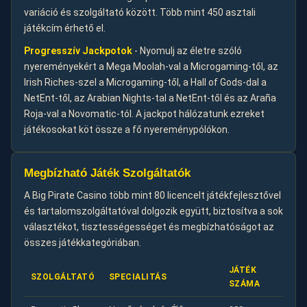
variáció és szolgáltató között. Több mint 450 asztali
játékcím érhető el.
Progresszív Jackpotok
- Nyomulj az életre szóló
nyereményekért a Mega Moolah-val a Microgaming-től, az
Irish Riches-szel a Microgaming-től, a Hall of Gods-dal a
NetEnt-től, az Arabian Nights-tal a NetEnt-től és az Araña
Roja-val a Novomatic-tól. A jackpot hálózatunk ezreket
játékosokat köt össze a fő nyereménypólókon.
Megbízható Játék Szolgáltatók
A Big Pirate Casino több mint 80 licencelt játékfejlesztővel
és tartalomszolgáltatóval dolgozik együtt, biztosítva a sok
választékot, tisztességességet és megbízhatóságot az
összes játékkategóriában.
JÁTÉK
SZOLGÁLTATÓ
SPECIALITÁS
SZÁMA