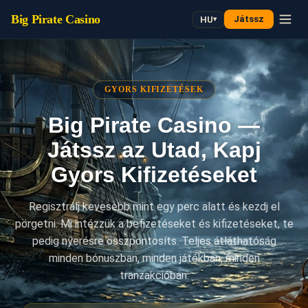
Big Pirate Casino
Játssz
HU
▾
GYORS KIFIZETÉSEK
Big Pirate Casino —
Játssz az Utad, Kapj
Gyors Kifizetéseket
Regisztrálj kevesebb mint egy perc alatt és kezdj el
pörgetni. Mi intézzük a befizetéseket és kifizetéseket, te
pedig nyerésre összpontosíts. Teljes átláthatóság
minden bónuszban, minden játékban, minden
tranzakcióban.