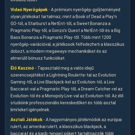
Videó Nyerőgépek
- A prémium nyerőgép-gyűjteményed
olyan játékokat tartalmaz, mint a Book of Dead a Play'n
GO-tól, a Starburst a NetEnt-től, a Sweet Bonanza a
Pragmatic Play-től, a Gonzo's Quest a NetEnt-től és a Big
Bass Bonanza a Pragmatic Play-től. Több mint 1200
nyerőgép-variációval, a játékosok felfedezheti a klasszikus
dobozt, a modern megaways mechanikákat és az
elmerülő bónusz funkciókat.
Élő Kaszinó
- Tapasztald meg a valós idejű
szerencsejátékot a Lightning Roulette-tal az Evolution
Gaming-től, a Live Blackjack-kel az Evolution-tól, a Live
Baccarat-val a Pragmatic Play-től, a Dream Catcher-rel az
Evolution-tól és a Monopoly Live-val az Evolution-tól. Az élő
studióink professzionális kereskedőket és több asztal
limiteket igényelnek.
Asztali Játékok
- A hagyományos játékmódok az európai
rulett, az amerikai rulett, a klasszikus blackjack, a
baccarat és a karib-tengeri pókert tartalmazzák több