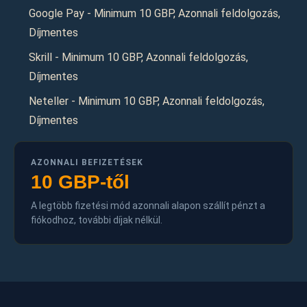
Google Pay - Minimum 10 GBP, Azonnali feldolgozás,
Díjmentes
Skrill - Minimum 10 GBP, Azonnali feldolgozás,
Díjmentes
Neteller - Minimum 10 GBP, Azonnali feldolgozás,
Díjmentes
AZONNALI BEFIZETÉSEK
10 GBP-től
A legtöbb fizetési mód azonnali alapon szállít pénzt a
fiókodhoz, további díjak nélkül.