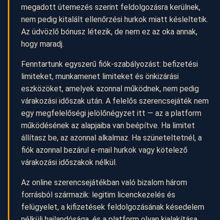
megadott ütemezés szerint feldolgozásra kerülnek,
nem pedig kitalált ellenőrzési hurkok miatt késleltetik.
Az üdvözlő bónusz létezik, de nem ez az oka annak,
hogy maradj.
Fenntartunk egyszerű fiók-szabályozást: befizetési
limiteket, munkamenet limiteket és önkizárási
eszközöket, amelyek azonnal működnek, nem pedig
várakozási időszak után. A felelős szerencsejáték nem
egy megfelelőségi jelölőnégyzet itt — az a platform
működésének az alapjaiba van beépítve. Ha limitet
állítasz be, az azonnal alkalmaz. Ha szüneteltetnél, a
fiók azonnal bezárul e-mail hurkok vagy kötelező
várakozási időszakok nélkül.
Az online szerencsejátékban való bizalom három
forrásból származik: legitim licenckezelés és
felügyelet, a kifizetések feldolgozásának késedelem
nélküli hajlandósága, és a platform olyan kialakítása,