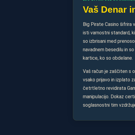
Vaš Denar i
Big Pirate Casino šifrira
isti varnostni standard, k
so izbrisani med prenosom 
navadnem besedilu in so 
kartice, ko so obdelane.
Vaš račun je zaščiten s 
vsako prijavo in izplato 
četrtletno revidirata Gam
manipulacijo. Dokaz cert
soglasnostni tim vzdržuje