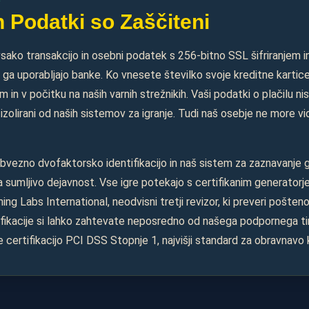
n Podatki so Zaščiteni
 vsako transakcijo in osebni podatek s 256-bitno SSL šifriranjem 
i ga uporabljajo banke. Ko vnesete številko svoje kreditne kartice 
in v počitku na naših varnih strežnikih. Vaši podatki o plačilu niso
izolirani od naših sistemov za igranje. Tudi naš osebje ne more v
obvezno dvofaktorsko identifikacijo in naš sistem za zaznavanje g
za sumljivo dejavnost. Vse igre potekajo s certifikanim generatorje
ing Labs International, neodvisni tretji revizor, ki preveri pošteno
ifikacije si lahko zahtevate neposredno od našega podpornega ti
 certifikacijo PCI DSS Stopnje 1, najvišji standard za obravnavo k