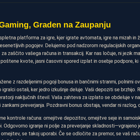
Gaming, Graden na Zaupanju
spletna platforma za igre, kjer igrate avtomata, igre na mizah in 
presenetljivih pogojev. Delujemo pod nadzorom regulacijskih organ
 za zaščito vašega računa in transakcij. Kar nas ločuje, ni jezik m
poštene kvote, jasni časovni spored izplat in osebje podpore, ki
žene z razdeljenimi pogoji bonusa in bančnimi stranmi, polnimi ovi
 igralci ostali, ker jedro izkušnje deluje. Vaši depoziti se brzhijo.
eratorji naključnih števil. Vaša zahteva za izplato se obdeluje v n
zankami preverjanja. Pozdravni bonus obstaja, vendar ni razlog, 
 kontrole računa: omejitve depozitov, omejitve seje in samoisklju
i. Odgovorno igranje ni polje za preverjanje skladnosti—vgrajeno 
 omejitev, se takoj uporabi. Če se odločite za premor, se vaš rač