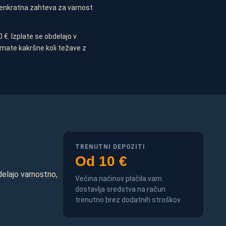
e enkratna zahteva za varnost
€. Izplate se obdelajo v
 imate kakršne koli težave z
TRENUTNI DEPOZITI
Od 10 €
delajo varnostno,
Večina načinov plačila vam
dostavlja sredstva na račun
trenutno brez dodatnih stroškov.