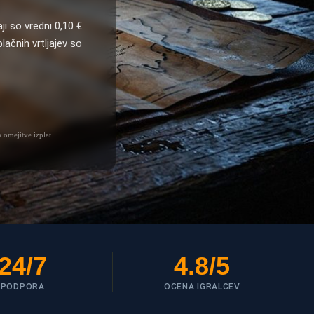
i so vredni 0,10 €
plačnih vrtljajev so
 omejitve izplat.
24/7
4.8/5
PODPORA
OCENA IGRALCEV