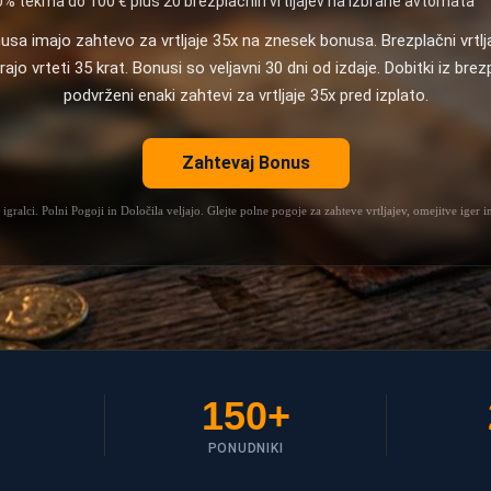
50% tekma do 100 € plus 20 brezplačnih vrtljajev na izbrane avtomata
sa imajo zahtevo za vrtljaje 35x na znesek bonusa. Brezplačni vrtljaj
rajo vrteti 35 krat. Bonusi so veljavni 30 dni od izdaje. Dobitki iz brez
podvrženi enaki zahtevi za vrtljaje 35x pred izplato.
Zahtevaj Bonus
gralci. Polni Pogoji in Določila veljajo. Glejte polne pogoje za zahteve vrtljajev, omejitve iger in
150+
PONUDNIKI